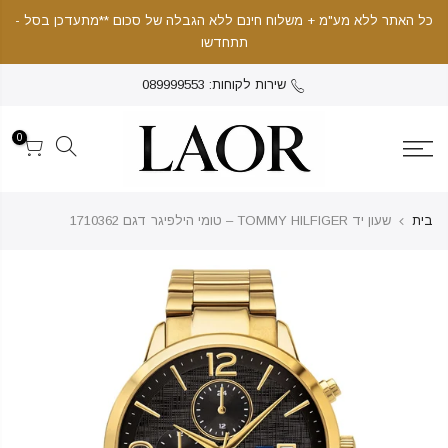
כל האתר ללא מע"מ + משלוח חינם ללא הגבלה של סכום **מתעדכן בסל -
תתחדשו
שירות לקוחות: 089999553
0
בית
שעון יד TOMMY HILFIGER – טומי הילפיגר דגם 1710362