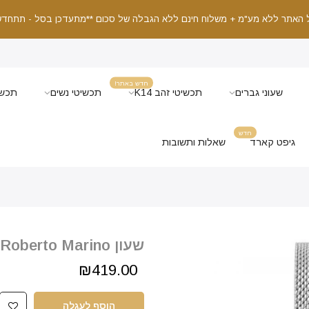
 האתר ללא מע"מ + משלוח חינם ללא הגבלה של סכום **מתעדכן בסל - תתחדש
חדש באתר!
שעוני גברים
תכשיטי זהב K14
תכשיטי נשים
תכשי
חדש
גיפט קארד
שאלות ותשובות
שעון Roberto Marino לנשים RM1821
₪419.00
הוסף לעגלה