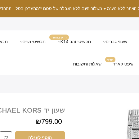
 האתר ללא מע"מ + משלוח חינם ללא הגבלה של סכום **מתעדכן בסל - תתחדש
חדש באתר!
שעוני גברים
תכשיטי זהב K14
תכשיטי נשים
תכשי
חדש
גיפט קארד
שאלות ותשובות
שעון יד MICHAEL KORS דגם - MK3359
₪799.00
הוסף לעגלה