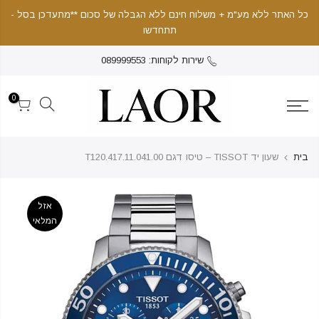
כל האתר ללא מע"מ + משלוח חינם ללא הגבלה של סכום **מתעדכן בסל -
תתחדשו
שירות לקוחות: 089999553
0
בית
שעון יד TISSOT – טיסו דגם T120.417.11.041.00
אזל
המלאי