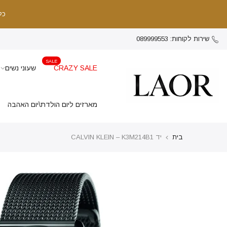
כל
שירות לקוחות: 089999553
SALE
CRAZY SALE
שעוני נשים
מארזים ליום הולדת\יום האהבה
בית
יד CALVIN KLEIN – K3M214B1