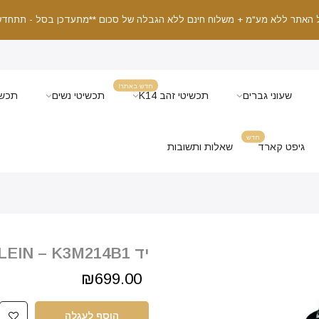
 האתר ללא מע"מ + משלוח חינם ללא הגבלה של סכום **מתעדכן בסל - תתחדש
חדש באתר!
שעוני גברים
תכשיטי זהב K14
תכשיטי נשים
תכשי
חדש
גיפט קארד
שאלות ותשובות
יד CALVIN KLEIN – K3M214B1
₪699.00
הוסף לעגלה